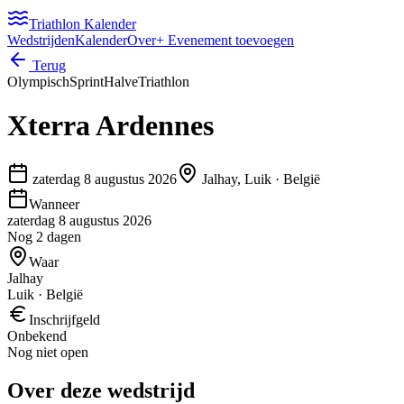
Triathlon Kalender
Wedstrijden
Kalender
Over
+ Evenement toevoegen
Terug
Olympisch
Sprint
Halve
Triathlon
Xterra Ardennes
zaterdag 8 augustus 2026
Jalhay, Luik
·
België
Wanneer
zaterdag 8 augustus 2026
Nog 2 dagen
Waar
Jalhay
Luik · België
Inschrijfgeld
Onbekend
Nog niet open
Over deze wedstrijd