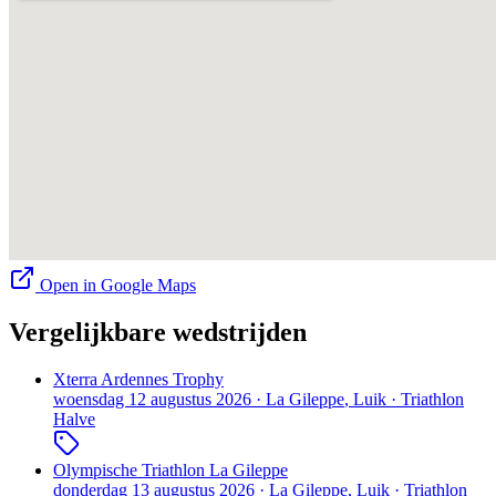
Open in Google Maps
Vergelijkbare wedstrijden
Xterra Ardennes Trophy
woensdag 12 augustus 2026
·
La Gileppe
, Luik
·
Triathlon
Halve
Olympische Triathlon La Gileppe
donderdag 13 augustus 2026
·
La Gileppe
, Luik
·
Triathlon