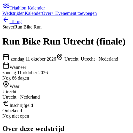
Triathlon Kalender
Wedstrijden
Kalender
Over
+ Evenement toevoegen
Terug
Stayer
Run Bike Run
Run Bike Run Utrecht (finale)
zondag 11 oktober 2026
Utrecht, Utrecht
·
Nederland
Wanneer
zondag 11 oktober 2026
Nog 66 dagen
Waar
Utrecht
Utrecht · Nederland
Inschrijfgeld
Onbekend
Nog niet open
Over deze wedstrijd