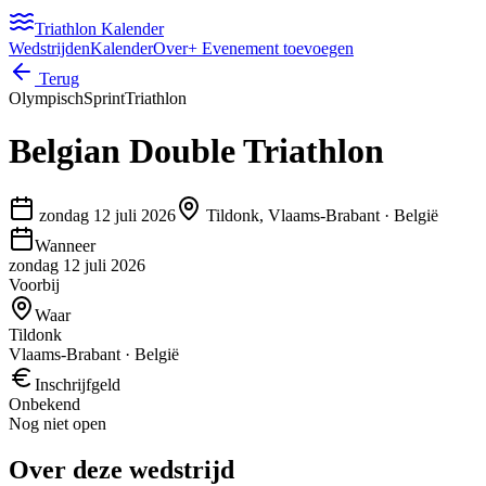
Triathlon Kalender
Wedstrijden
Kalender
Over
+ Evenement toevoegen
Terug
Olympisch
Sprint
Triathlon
Belgian Double Triathlon
zondag 12 juli 2026
Tildonk, Vlaams-Brabant
·
België
Wanneer
zondag 12 juli 2026
Voorbij
Waar
Tildonk
Vlaams-Brabant · België
Inschrijfgeld
Onbekend
Nog niet open
Over deze wedstrijd