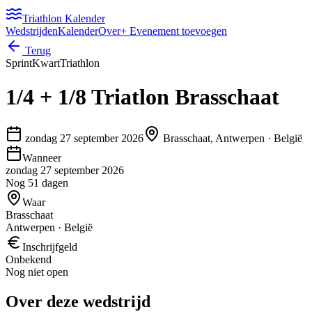
Triathlon Kalender
Wedstrijden
Kalender
Over
+ Evenement toevoegen
Terug
Sprint
Kwart
Triathlon
1/4 + 1/8 Triatlon Brasschaat
zondag 27 september 2026
Brasschaat, Antwerpen
·
België
Wanneer
zondag 27 september 2026
Nog 51 dagen
Waar
Brasschaat
Antwerpen · België
Inschrijfgeld
Onbekend
Nog niet open
Over deze wedstrijd