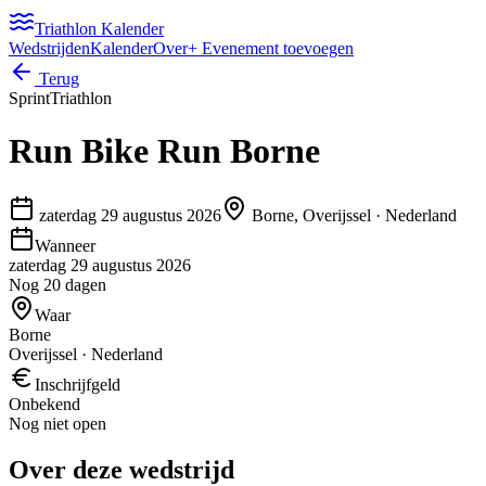
Triathlon Kalender
Wedstrijden
Kalender
Over
+ Evenement toevoegen
Terug
Sprint
Triathlon
Run Bike Run Borne
zaterdag 29 augustus 2026
Borne, Overijssel
·
Nederland
Wanneer
zaterdag 29 augustus 2026
Nog 20 dagen
Waar
Borne
Overijssel · Nederland
Inschrijfgeld
Onbekend
Nog niet open
Over deze wedstrijd