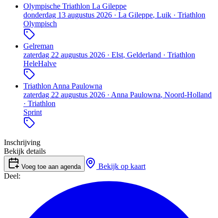
Olympische Triathlon La Gileppe
donderdag 13 augustus 2026
·
La Gileppe
, Luik
·
Triathlon
Olympisch
Gelreman
zaterdag 22 augustus 2026
·
Elst
, Gelderland
·
Triathlon
Hele
Halve
Triathlon Anna Paulowna
zaterdag 22 augustus 2026
·
Anna Paulowna
, Noord-Holland
·
Triathlon
Sprint
Inschrijving
Bekijk details
Bekijk op kaart
Voeg toe aan agenda
Deel: