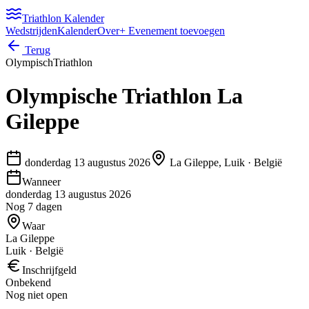
Triathlon Kalender
Wedstrijden
Kalender
Over
+ Evenement toevoegen
Terug
Olympisch
Triathlon
Olympische Triathlon La
Gileppe
donderdag 13 augustus 2026
La Gileppe, Luik
·
België
Wanneer
donderdag 13 augustus 2026
Nog 7 dagen
Waar
La Gileppe
Luik · België
Inschrijfgeld
Onbekend
Nog niet open