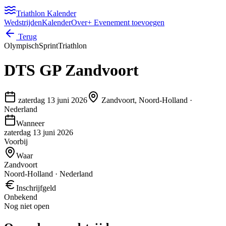
Triathlon Kalender
Wedstrijden
Kalender
Over
+ Evenement toevoegen
Terug
Olympisch
Sprint
Triathlon
DTS GP Zandvoort
zaterdag 13 juni 2026
Zandvoort, Noord-Holland
·
Nederland
Wanneer
zaterdag 13 juni 2026
Voorbij
Waar
Zandvoort
Noord-Holland · Nederland
Inschrijfgeld
Onbekend
Nog niet open