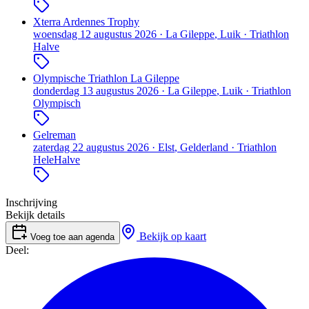
Xterra Ardennes Trophy
woensdag 12 augustus 2026
·
La Gileppe
, Luik
·
Triathlon
Halve
Olympische Triathlon La Gileppe
donderdag 13 augustus 2026
·
La Gileppe
, Luik
·
Triathlon
Olympisch
Gelreman
zaterdag 22 augustus 2026
·
Elst
, Gelderland
·
Triathlon
Hele
Halve
Inschrijving
Bekijk details
Bekijk op kaart
Voeg toe aan agenda
Deel: