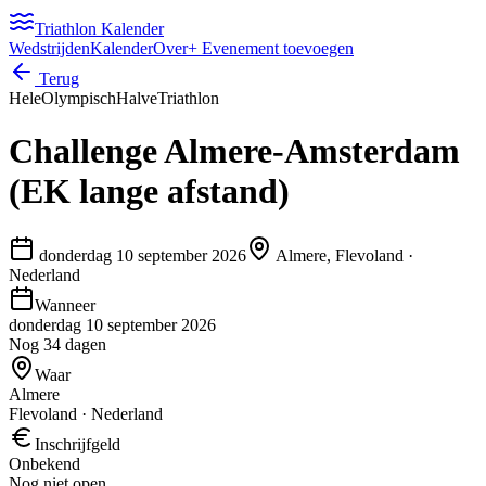
Triathlon Kalender
Wedstrijden
Kalender
Over
+ Evenement toevoegen
Terug
Hele
Olympisch
Halve
Triathlon
Challenge Almere-Amsterdam
(EK lange afstand)
donderdag 10 september 2026
Almere, Flevoland
·
Nederland
Wanneer
donderdag 10 september 2026
Nog 34 dagen
Waar
Almere
Flevoland · Nederland
Inschrijfgeld
Onbekend
Nog niet open