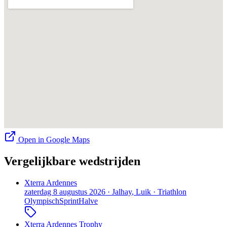
Open in Google Maps
Vergelijkbare wedstrijden
Xterra Ardennes
zaterdag 8 augustus 2026
·
Jalhay
, Luik
·
Triathlon
Olympisch
Sprint
Halve
Xterra Ardennes Trophy