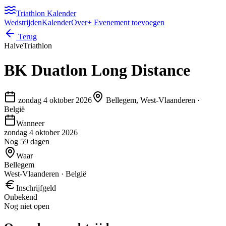
Triathlon Kalender
Wedstrijden
Kalender
Over
+ Evenement toevoegen
Terug
Halve
Triathlon
BK Duatlon Long Distance
zondag 4 oktober 2026
Bellegem, West-Vlaanderen
·
België
Wanneer
zondag 4 oktober 2026
Nog 59 dagen
Waar
Bellegem
West-Vlaanderen · België
Inschrijfgeld
Onbekend
Nog niet open