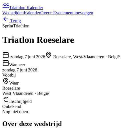
Triathlon Kalender
Wedstrijden
Kalender
Over
+ Evenement toevoegen
Terug
Sprint
Triathlon
Triatlon Roeselare
zondag 7 juni 2026
Roeselare, West-Vlaanderen
·
België
Wanneer
zondag 7 juni 2026
Voorbij
Waar
Roeselare
West-Vlaanderen · België
Inschrijfgeld
Onbekend
Nog niet open
Over deze wedstrijd