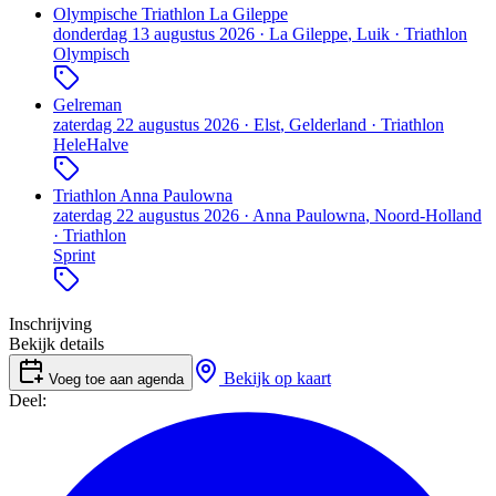
Olympische Triathlon La Gileppe
donderdag 13 augustus 2026
·
La Gileppe
, Luik
·
Triathlon
Olympisch
Gelreman
zaterdag 22 augustus 2026
·
Elst
, Gelderland
·
Triathlon
Hele
Halve
Triathlon Anna Paulowna
zaterdag 22 augustus 2026
·
Anna Paulowna
, Noord-Holland
·
Triathlon
Sprint
Inschrijving
Bekijk details
Bekijk op kaart
Voeg toe aan agenda
Deel: